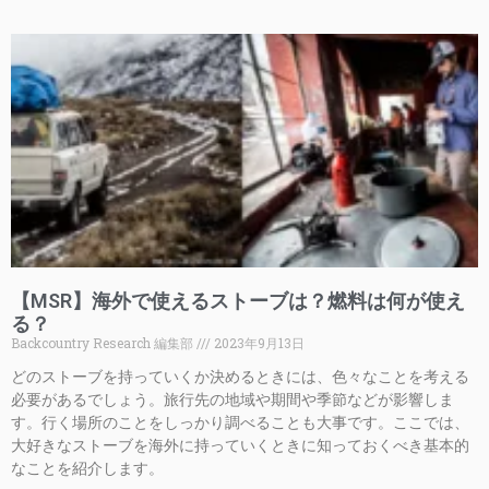
【MSR】海外で使えるストーブは？燃料は何が使え
る？
Backcountry Research 編集部
2023年9月13日
どのストーブを持っていくか決めるときには、色々なことを考える
必要があるでしょう。旅行先の地域や期間や季節などが影響しま
す。行く場所のことをしっかり調べることも大事です。ここでは、
大好きなストーブを海外に持っていくときに知っておくべき基本的
なことを紹介します。