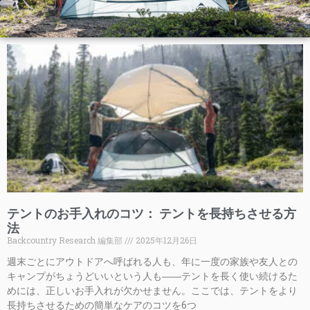
テントのお手入れのコツ： テントを長持ちさせる方
法
Backcountry Research 編集部
2025年12月26日
週末ごとにアウトドアへ呼ばれる人も、年に一度の家族や友人との
キャンプがちょうどいいという人も――テントを長く使い続けるた
めには、正しいお手入れが欠かせません。ここでは、テントをより
長持ちさせるための簡単なケアのコツを6つ