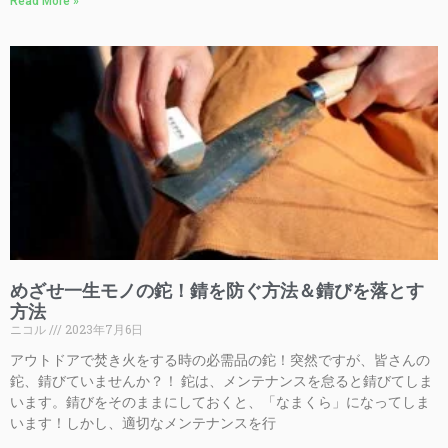
Read More »
めざせ一生モノの鉈！錆を防ぐ方法＆錆びを落とす
方法
ニコル
2023年7月6日
アウトドアで焚き火をする時の必需品の鉈！突然ですが、皆さんの
鉈、錆びていませんか？！ 鉈は、メンテナンスを怠ると錆びてしま
います。錆びをそのままにしておくと、「なまくら」になってしま
います！しかし、適切なメンテナンスを行