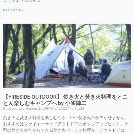
Read More »
【FIRESIDE OUTDOOR】 焚き火と焚き火料理をとこ
とん楽しむキャンプへ by 小雀陣二
Backcountry Research 編集部
2022年4月22日
焚き火と焚き火料理を楽しむなら、いい焚き火台が欠かせません。
おすすめはファイヤーサイドアウトドアのポップアップピット。大
型の焚き火台だからできる焚き火パーティ料理を、アウトドアコー