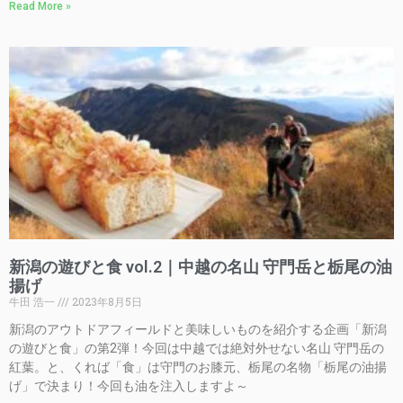
Read More »
新潟の遊びと食 vol.2｜中越の名山 守門岳と栃尾の油
揚げ
牛田 浩一
2023年8月5日
新潟のアウトドアフィールドと美味しいものを紹介する企画「新潟
の遊びと食」の第2弾！今回は中越では絶対外せない名山 守門岳の
紅葉。と、くれば「食」は守門のお膝元、栃尾の名物「栃尾の油揚
げ」で決まり！今回も油を注入しますよ～