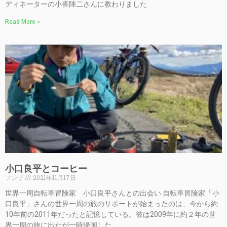
ディネーターの小雀陣二さんに教わりました
Read More »
小口良平とコーヒー
フンザ
2021年11月17日
世界一周自転車冒険家 小口良平さんとの出会い 自転車冒険家「小
口良平」さんの世界一周の旅のサポートが始まったのは、今から約
10年前の2011年だったと記憶している。彼は2009年に約２年の世
界一周の旅に出たが一時帰国した