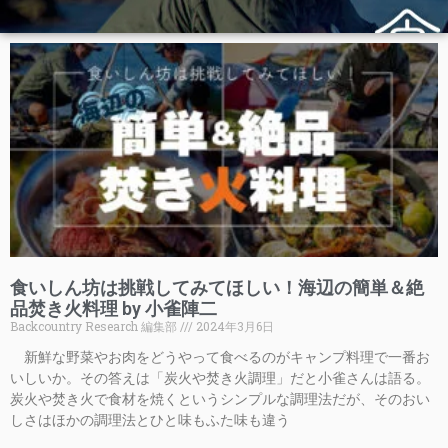
食いしん坊は挑戦してみてほしい！海辺の簡単＆絶
品焚き火料理 by 小雀陣二
Backcountry Research 編集部
2024年3月6日
新鮮な野菜やお肉をどうやって食べるのがキャンプ料理で一番お
いしいか。その答えは「炭火や焚き火調理」だと小雀さんは語る。
炭火や焚き火で食材を焼くというシンプルな調理法だが、そのおい
しさはほかの調理法とひと味もふた味も違う