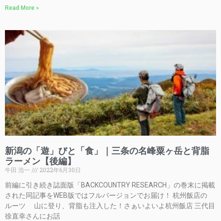
Read More »
新潟の「遊」びと「食」｜三条の名峰粟ヶ岳と背脂
ラーメン【後編】
牛田 浩一
2022年6月30日
前編に引き続き誌面版「BACKCOUNTRY RESEARCH」の巻末に掲載
された同記事をWEB版ではフルバージョンでお届け！ 杭州飯店の
ルーツ 山に登り、背脂も注入した！さぁいよいよ杭州飯店 三代目
徐直幸さんにお話