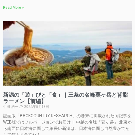
Read More »
新潟の「遊」びと「食」｜三条の名峰粟ヶ岳と背脂
ラーメン【前編】
牛田 浩一
2022年5月18日
誌面版「BACKCOUNTRY RESEARCH」の巻末に掲載された同記事を
WEB版ではフルバージョンでお届け！ 中越の名峰「粟ヶ岳」 北東か
ら南西に日本海に面して細長い新潟は、日本海に面し自然豊かでそ
して何より食文化も