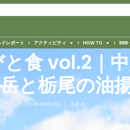
ルドレポート
アクティビティ
HOW TO
BBB 
と食 vol.2｜
門岳と栃尾の油
2023年08月05日
牛田 浩一