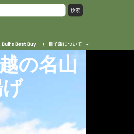
検索
-Bull’s Best Buy-
冊子版について
中越の名山
揚げ