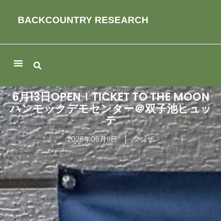
BACKCOUNTRY RESEARCH
6月13日OPEN！TICKET TO THE MOON
ハンモックデモセンター＠双子池ヒュッ
テ
2026年06月11日
フンザ