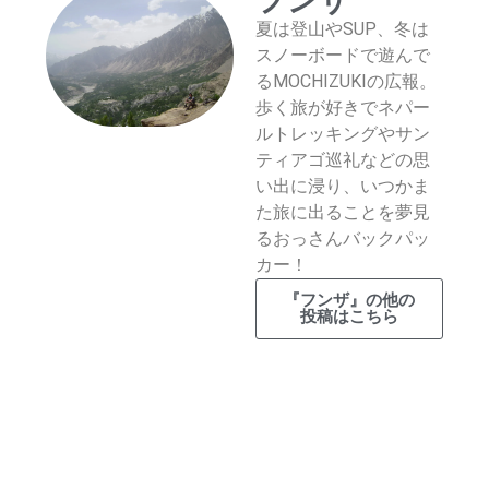
フンザ
夏は登山やSUP、冬は
スノーボードで遊んで
るMOCHIZUKIの広報。
歩く旅が好きでネパー
ルトレッキングやサン
ティアゴ巡礼などの思
い出に浸り、いつかま
た旅に出ることを夢見
るおっさんバックパッ
カー！
『フンザ』の他の
投稿はこちら