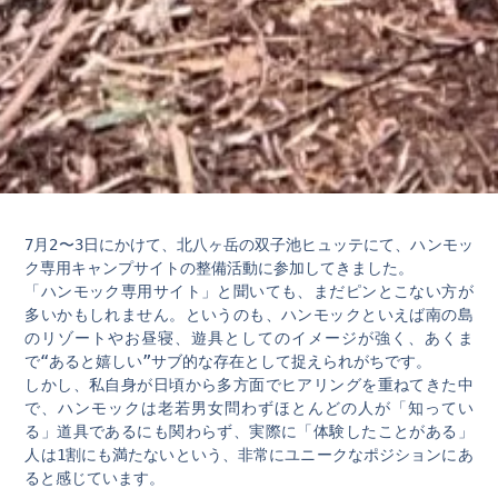
7月2〜3日にかけて、北八ヶ岳の双子池ヒュッテにて、ハンモッ
ク専用キャンプサイトの整備活動に参加してきました。
「ハンモック専用サイト」と聞いても、まだピンとこない方が
多いかもしれません。というのも、ハンモックといえば南の島
のリゾートやお昼寝、遊具としてのイメージが強く、あくま
で“あると嬉しい”サブ的な存在として捉えられがちです。
しかし、私自身が日頃から多方面でヒアリングを重ねてきた中
で、ハンモックは老若男女問わずほとんどの人が「知ってい
る」道具であるにも関わらず、実際に「体験したことがある」
人は1割にも満たないという、非常にユニークなポジションにあ
ると感じています。