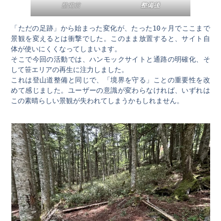
整備前
整備後
「ただの足跡」から始まった変化が、たった10ヶ月でここまで
景観を変えるとは衝撃でした。このまま放置すると、サイト自
体が使いにくくなってしまいます。
そこで今回の活動では、ハンモックサイトと通路の明確化、そ
して笹エリアの再生に注力しました。
これは登山道整備と同じで、「境界を守る」ことの重要性を改
めて感じました。ユーザーの意識が変わらなければ、いずれは
この素晴らしい景観が失われてしまうかもしれません。