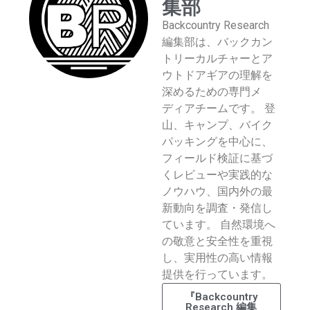
集部
Backcountry Research
編集部は、バックカン
トリーカルチャーとア
ウトドアギアの理解を
深めるための専門メ
ディアチームです。 登
山、キャンプ、バイク
パッキングを中心に、
フィールド検証に基づ
くレビューや実践的な
ノウハウ、国内外の最
新動向を調査・発信し
ています。 自然環境へ
の敬意と安全性を重視
し、実用性の高い情報
提供を行っています。
『Backcountry
Research 編集