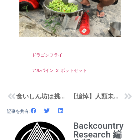
ドラゴンフライ
アルパイン ２ ポットセット
食いしん坊は挑戦してみてほしい！海辺の簡単＆絶品焚き火料理 By 小雀陣二
【追悼】人類未到のルートで南極点を目指した 冒険家・阿部雅龍の歩み
記事を共有:
Backcountry
Research 編