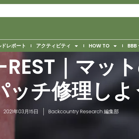
ルドレポート
アクティビティ
HOW TO
BBB 
A-REST｜マ
パッチ修理しよ
2021年03月15日
Backcountry Research 編集部